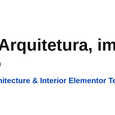
Global
Serviços
Portfólio
Blog
Contato
Arquitetura, i
o
itecture & Interior Elementor T