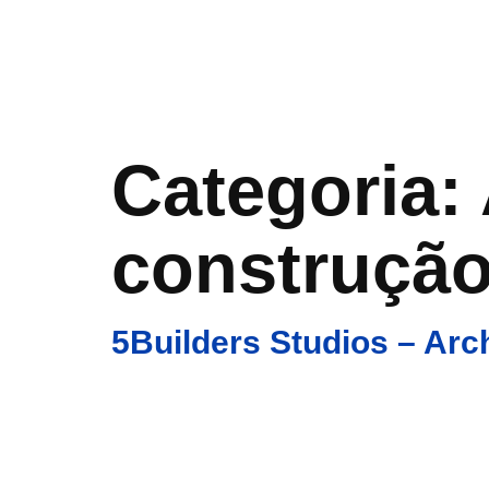
Home
A 
Categoria:
construçã
5Builders Studios – Arch